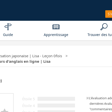
S'
Guide
Apprentissage
Trouver des tu
ation japonaise | Lisa - Leçon 0fois
rs d'anglais en ligne | Lisa
e)
L'évaluation a
Étoile 5
dernières évalu
Étoile 4
"commentaires 