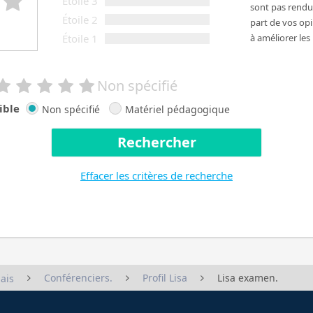
Étoile 3
sont pas rendus
Étoile 2
part de vos op
Étoile 1
à améliorer les
Non spécifié
ible
Non spécifié
Matériel pédagogique
Rechercher
Effacer les critères de recherche
Conférenciers.
Profil Lisa
Lisa examen.
ais