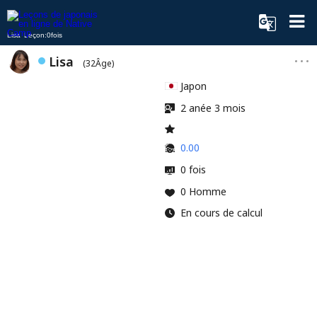
Lisa Leçon:0fois
Lisa
(32Âge)
Japon
2 anée 3 mois
0.00
0 fois
0 Homme
En cours de calcul