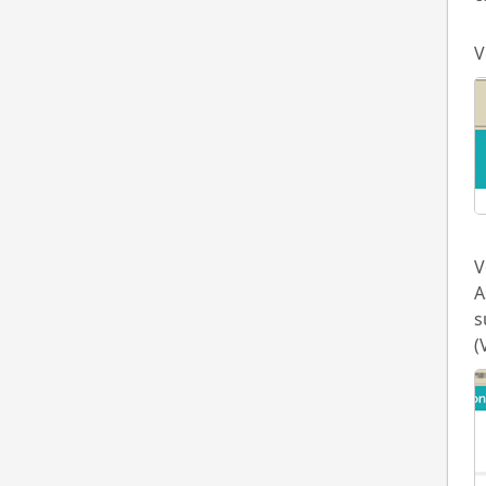
V
V
A
s
(