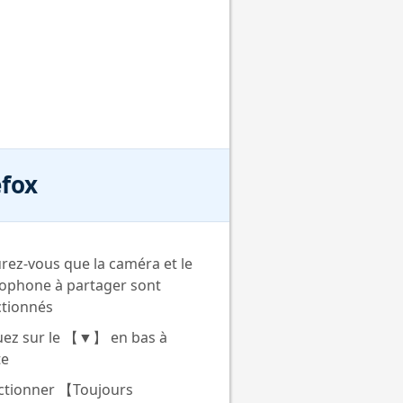
efox
rez-vous que la caméra et le
ophone à partager sont
ctionnés
uez sur le 【▼】 en bas à
te
ctionner 【Toujours