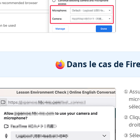
Dans le cas de Fir
① Assu
micr
séle
② Cliq
droi
③ Séle