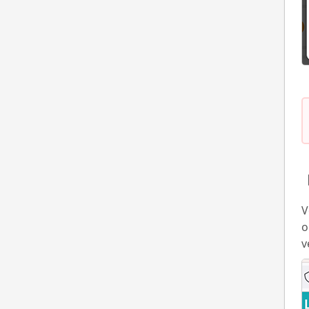
【
V
o
v