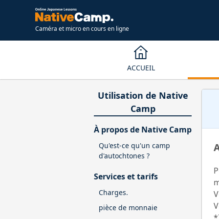
Caméra et micro en cours en ligne
ACCUEIL
Utilisation de Native
Camp
À propos de Native Camp
Qu'est-ce qu'un camp
A
d'autochtones ?
P
Services et tarifs
m
Charges.
V
V
pièce de monnaie
*