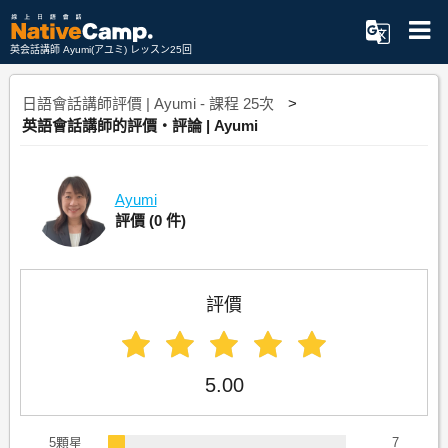
英会話講師 Ayumi(アユミ) レッスン25回
日語會話講師評價 | Ayumi - 課程 25次
英語會話講師的評價・評論 | Ayumi
Ayumi
評價
(0 件)
評價
5.00
5顆星
7