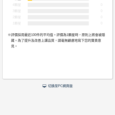
4顆星
0
3顆星
0
2顆星
0
1顆星
0
評價採用最近100件的平均值。評價為1顆星時，原則上將會被隱
藏。為了提升及改善上課品質，請毫無顧慮地寫下您的寶貴意
見。
切換至PC網頁版