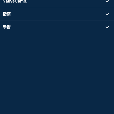
NativeCamp.
指南
學習
搜尋講師
其他
公司資訊
Apple 以及Apple 標誌是於美國其他國家中註冊的Apple Inc. 的商標。App Store為Apple
Inc. 的服務標誌。
Google Play是 Google LLC 的商標。