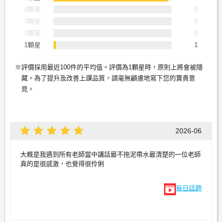
4顆星
0
3顆星
0
2顆星
0
1顆星
1
評價採用最近100件的平均值。評價為1顆星時，原則上將會被隱
藏。為了提升及改善上課品質，請毫無顧慮地寫下您的寶貴意
見。
2026-06
大概是我遇到所有老師當中講話最不拖泥帶水最清楚的一位老師
真的是很感激，也覺得很伶俐
每日話題