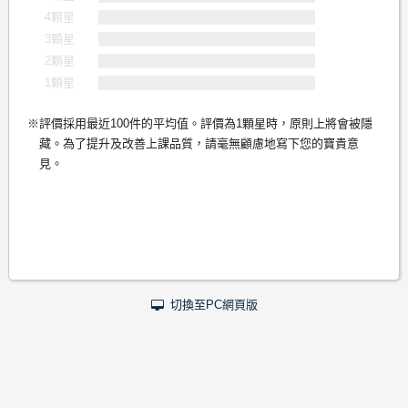
4顆星
3顆星
2顆星
1顆星
評價採用最近100件的平均值。評價為1顆星時，原則上將會被隱
藏。為了提升及改善上課品質，請毫無顧慮地寫下您的寶貴意
見。
切換至PC網頁版