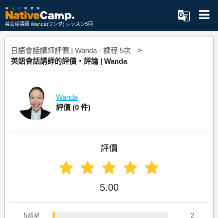
英会話講師 Wanda(ワンダ) レッスン5回
日語會話講師評價 | Wanda - 課程 5次
英語會話講師的評價・評論 | Wanda
Wanda
評價
(0 件)
評價
5.00
5顆星
2