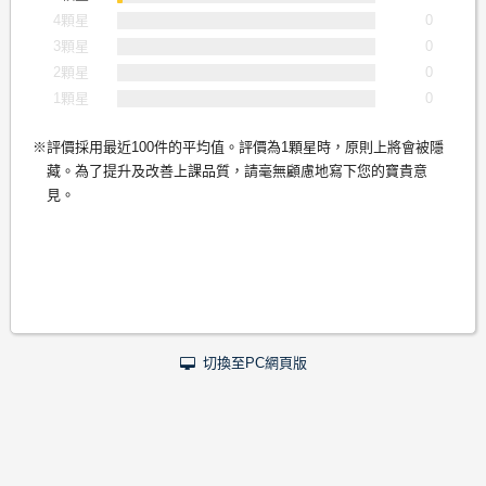
4顆星
0
3顆星
0
2顆星
0
1顆星
0
評價採用最近100件的平均值。評價為1顆星時，原則上將會被隱
藏。為了提升及改善上課品質，請毫無顧慮地寫下您的寶貴意
見。
切換至PC網頁版