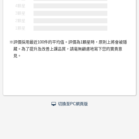
4顆星
3顆星
2顆星
1顆星
評價採用最近100件的平均值。評價為1顆星時，原則上將會被隱
藏。為了提升及改善上課品質，請毫無顧慮地寫下您的寶貴意
見。
切換至PC網頁版