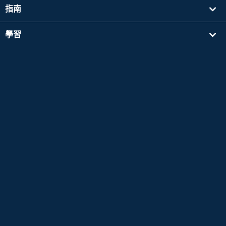
指南
學習
搜尋講師
其他
公司資訊
Apple 以及Apple 標誌是於美國其他國家中註冊的Apple Inc. 的商標。App Store為Apple
Inc. 的服務標誌。
Google Play是 Google LLC 的商標。
Copyright © 2026 線上日語會話
NativeCamp. All Rights Reserved.