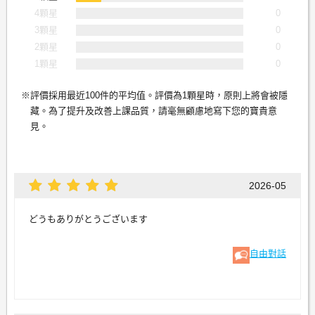
4顆星
0
3顆星
0
2顆星
0
1顆星
0
評價採用最近100件的平均值。評價為1顆星時，原則上將會被隱
藏。為了提升及改善上課品質，請毫無顧慮地寫下您的寶貴意
見。
2026-05
どうもありがとうございます
自由對話