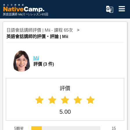
英会話講師 Mii(ミー) レッスン65回
日語會話講師評價 | Mii - 課程 65次
英語會話講師的評價・評論 | Mii
Mii
評價
(3 件)
評價
5.00
5顆星
15