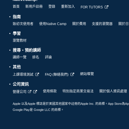
首頁
新用戶註冊
登錄
重新加入
FOR TUTORS
指南
致初次使用者
使用Native Camp
關於費用
支援的瀏覽器
關於日
學習
瀏覽教材
搜尋・預約講師
講師一覽
排名
評論
其他
網站導覽
上課環境測試
FAQ (聯絡我們)
公司資訊
使用條款
特別指定商業交易法
關於個人資訊處理
營運公司
Apple 以及Apple 標誌是於美國其他國家中註冊的Apple Inc. 的商標。App Store為Ap
Google Play是 Google LLC 的商標。