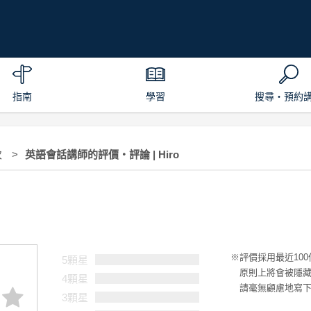
指南
學習
搜尋・預約
次
英語會話講師的評價・評論 | Hiro
評價採用最近10
5顆星
原則上將會被隱
4顆星
請毫無顧慮地寫
3顆星