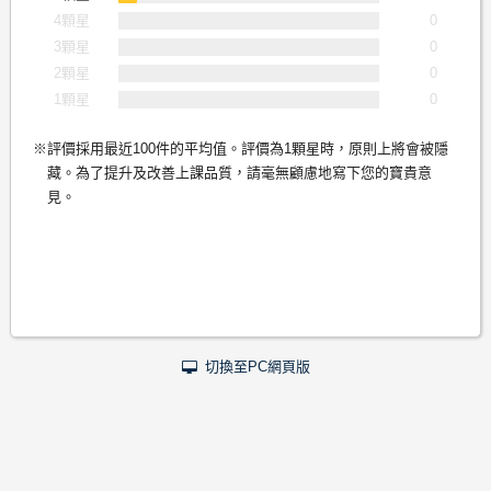
4顆星
0
3顆星
0
2顆星
0
1顆星
0
評價採用最近100件的平均值。評價為1顆星時，原則上將會被隱
藏。為了提升及改善上課品質，請毫無顧慮地寫下您的寶貴意
見。
切換至PC網頁版