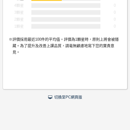
4顆星
0
3顆星
0
2顆星
0
1顆星
0
評價採用最近100件的平均值。評價為1顆星時，原則上將會被隱
藏。為了提升及改善上課品質，請毫無顧慮地寫下您的寶貴意
見。
切換至PC網頁版