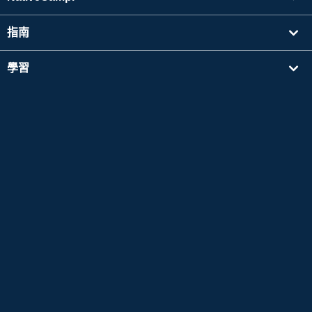
指南
學習
搜尋講師
其他
公司資訊
Apple 以及Apple 標誌是於美國其他國家中註冊的Apple Inc. 的商標。App Store為Apple
Inc. 的服務標誌。
Google Play是 Google LLC 的商標。