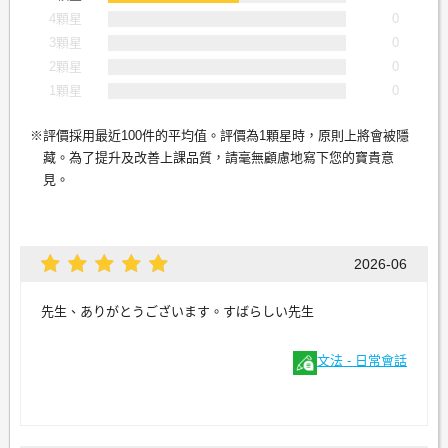
4顆星
0
3顆星
0
2顆星
0
1顆星
0
評價採用最近100件的平均值。評價為1顆星時，原則上將會被隱
藏。為了提升及改善上課品質，請毫無顧慮地寫下您的寶貴意
見。
2026-06
先生、ありがとうございます。すばらしい先生
文法 - 日常會話