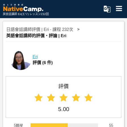
英会話講師 Eri(エリ) レッスン232回
日語會話講師評價 | Eri - 課程 232次
英語會話講師的評價・評論 | Eri
Eri
評價
(6 件)
評價
5.00
5顆星
55