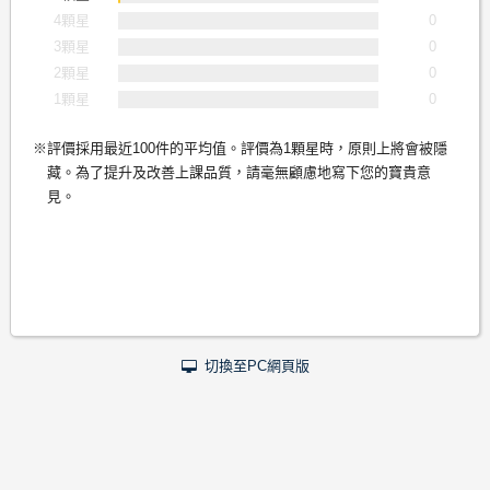
4顆星
0
3顆星
0
2顆星
0
1顆星
0
評價採用最近100件的平均值。評價為1顆星時，原則上將會被隱
藏。為了提升及改善上課品質，請毫無顧慮地寫下您的寶貴意
見。
切換至PC網頁版