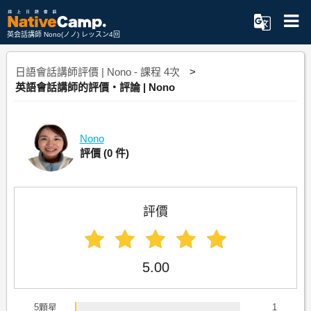
英会話講師 Nono(ノノ) レッスン4回
日語會話講師評價 | Nono - 課程 4次
英語會話講師的評價・評論 | Nono
Nono
評價
(0 件)
評價
5.00
5顆星
1