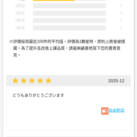
4顆星
0
3顆星
0
2顆星
0
1顆星
0
評價採用最近100件的平均值。評價為1顆星時，原則上將會被隱
藏。為了提升及改善上課品質，請毫無顧慮地寫下您的寶貴意
見。
2025-12
どうもありがとうございます
自由對話