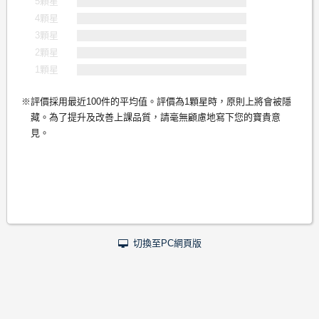
5顆星
4顆星
3顆星
2顆星
1顆星
評價採用最近100件的平均值。評價為1顆星時，原則上將會被隱
藏。為了提升及改善上課品質，請毫無顧慮地寫下您的寶貴意
見。
切換至PC網頁版