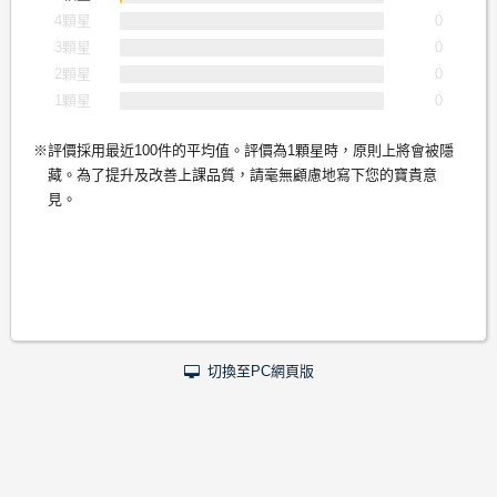
4顆星
0
3顆星
0
2顆星
0
1顆星
0
評價採用最近100件的平均值。評價為1顆星時，原則上將會被隱
藏。為了提升及改善上課品質，請毫無顧慮地寫下您的寶貴意
見。
切換至PC網頁版