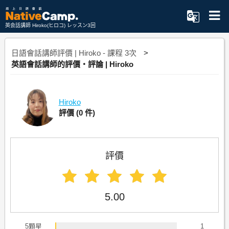
英会話講師 Hiroko(ヒロコ) レッスン3回
日語會話講師評價 | Hiroko - 課程 3次
英語會話講師的評價・評論 | Hiroko
Hiroko
評價
(0 件)
評價
5.00
5顆星
1