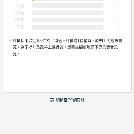
4顆星
0
3顆星
0
2顆星
0
1顆星
0
評價採用最近100件的平均值。評價為1顆星時，原則上將會被隱
藏。為了提升及改善上課品質，請毫無顧慮地寫下您的寶貴意
見。
切換至PC網頁版