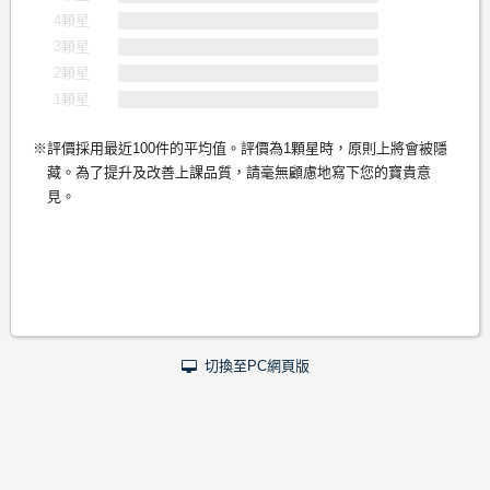
4顆星
3顆星
2顆星
1顆星
評價採用最近100件的平均值。評價為1顆星時，原則上將會被隱
藏。為了提升及改善上課品質，請毫無顧慮地寫下您的寶貴意
見。
切換至PC網頁版