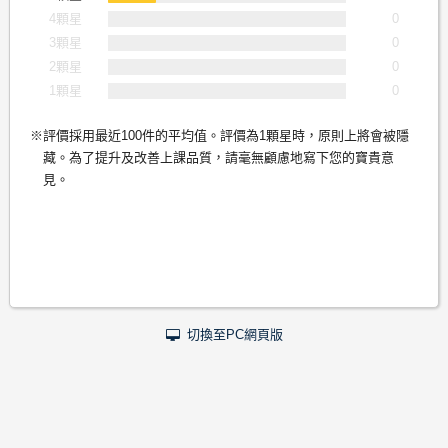
4顆星
0
3顆星
0
2顆星
0
1顆星
0
評價採用最近100件的平均值。評價為1顆星時，原則上將會被隱
藏。為了提升及改善上課品質，請毫無顧慮地寫下您的寶貴意
見。
切換至PC網頁版