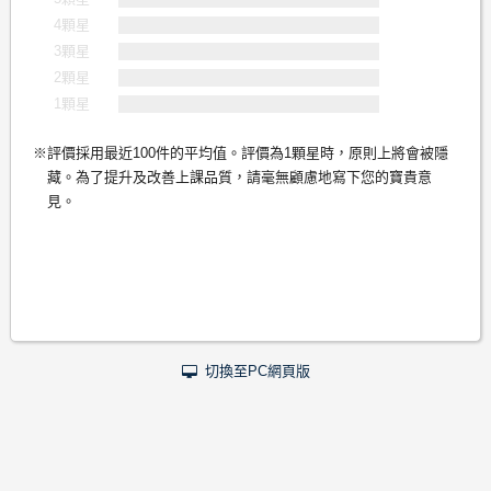
4顆星
3顆星
2顆星
1顆星
評價採用最近100件的平均值。評價為1顆星時，原則上將會被隱
藏。為了提升及改善上課品質，請毫無顧慮地寫下您的寶貴意
見。
切換至PC網頁版