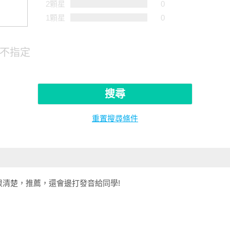
2顆星
0
1顆星
0
不指定
搜尋
重置搜尋條件
清楚，推薦，還會邊打發音給同學!