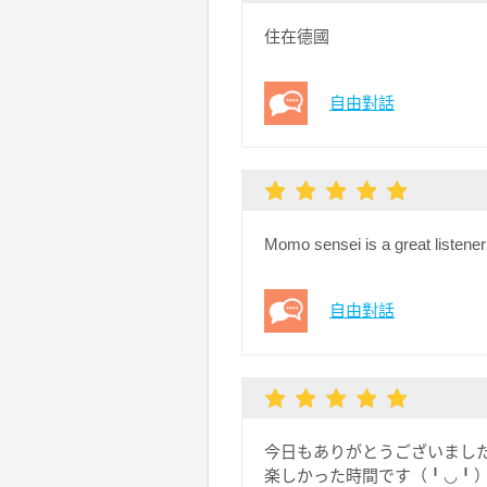
住在德國
自由對話
Momo sensei is a great listene
自由對話
今日もありがとうございました
楽しかった時間です（╹◡╹