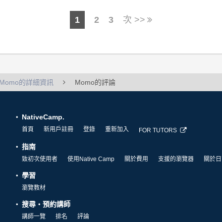
1
2
3
次 >>
Momo的詳細資訊
Momo的評論
NativeCamp.
首頁
新用戶註冊
登錄
重新加入
FOR TUTORS
指南
致初次使用者
使用Native Camp
關於費用
支援的瀏覽器
關於日
學習
瀏覽教材
搜尋・預約講師
講師一覽
排名
評論