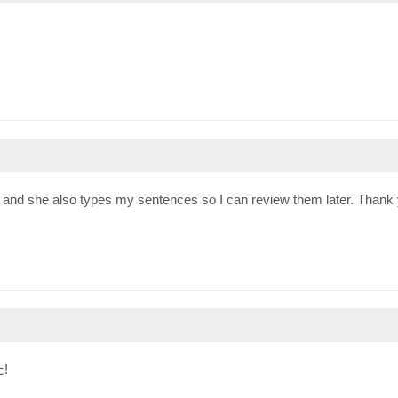
r and she also types my sentences so I can review them later. Than
!
）