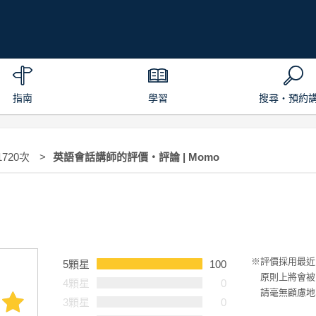
指南
學習
搜尋・預約
1720次
英語會話講師的評價・評論 | Momo
評價採用最近
5顆星
100
原則上將會被
4顆星
0
請毫無顧慮地
3顆星
0