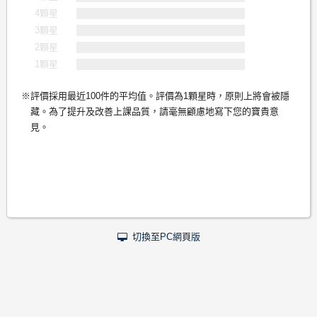
4顆星
3顆星
2顆星
1顆星
評價採用最近100件的平均值。評價為1顆星時，原則上將會被隱
藏。為了提升及改善上課品質，請毫無顧慮地寫下您的寶貴意
見。
切換至PC網頁版