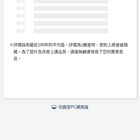
5顆星
4顆星
3顆星
2顆星
1顆星
評價採用最近100件的平均值。評價為1顆星時，原則上將會被隱
藏。為了提升及改善上課品質，請毫無顧慮地寫下您的寶貴意
見。
切換至PC網頁版