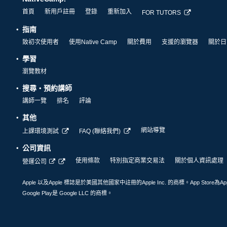
首頁
新用戶註冊
登錄
重新加入
FOR TUTORS
指南
致初次使用者
使用Native Camp
關於費用
支援的瀏覽器
關於日
學習
瀏覽教材
搜尋・預約講師
講師一覽
排名
評論
其他
網站導覽
上課環境測試
FAQ (聯絡我們)
公司資訊
使用條款
特別指定商業交易法
關於個人資訊處理
營運公司
Apple 以及Apple 標誌是於美國其他國家中註冊的Apple Inc. 的商標。App Store為Ap
Google Play是 Google LLC 的商標。