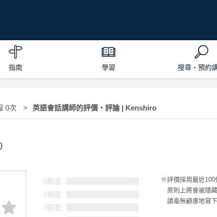
指南
學習
搜尋・預約
程 0次
英語會話講師的評價・評論 | Kenshiro
)
評價採用最近10
5顆星
原則上將會被隱
4顆星
請毫無顧慮地寫
3顆星