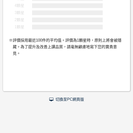
4顆星
3顆星
2顆星
1顆星
評價採用最近100件的平均值。評價為1顆星時，原則上將會被隱
藏。為了提升及改善上課品質，請毫無顧慮地寫下您的寶貴意
見。
切換至PC網頁版