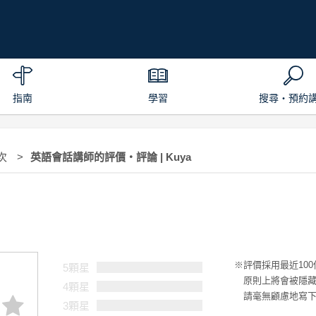
指南
學習
搜尋・預約
次
英語會話講師的評價・評論 | Kuya
評價採用最近10
5顆星
原則上將會被隱
4顆星
請毫無顧慮地寫
3顆星