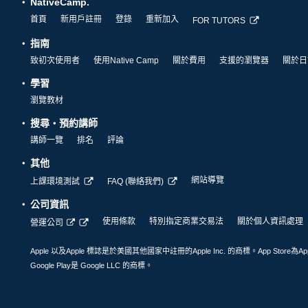
NativeCamp.
首頁
新用戶註冊
登錄
重新加入
FOR TUTORS
指南
致初次使用者
使用Native Camp
關於費用
支援的瀏覽器
關於日
學習
瀏覽教材
搜尋・預約講師
講師一覽
排名
評論
其他
網站導覽
上課環境測試
FAQ (聯絡我們)
公司資訊
使用條款
特別指定商業交易法
關於個人資訊處理
營運公司
Apple 以及Apple 標誌是於美國其他國家中註冊的Apple Inc. 的商標。App Store為Ap
Google Play是 Google LLC 的商標。