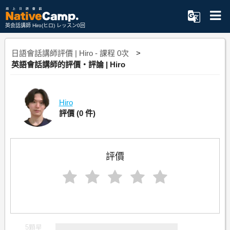
英会話講師 Hiro(ヒロ) レッスン0回
日語會話講師評價 | Hiro - 課程 0次
英語會話講師的評價・評論 | Hiro
Hiro
評價
(0 件)
評價
5顆星