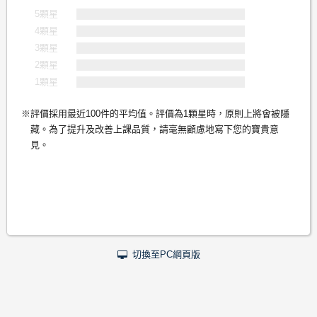
5顆星
4顆星
3顆星
2顆星
1顆星
評價採用最近100件的平均值。評價為1顆星時，原則上將會被隱
藏。為了提升及改善上課品質，請毫無顧慮地寫下您的寶貴意
見。
切換至PC網頁版