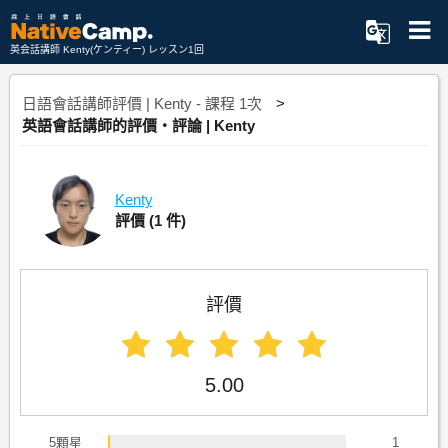
英会話講師 Kenty(ケンティー) レッスン1回
日語會話講師評價 | Kenty - 課程 1次
英語會話講師的評價・評論 | Kenty
Kenty
評價
(1 件)
評價
5.00
5顆星
1