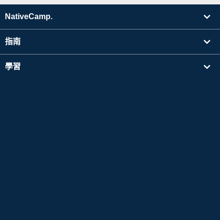
NativeCamp.
指南
學習
搜尋講師
其他
公司資訊
Apple 以及Apple 標誌是於美國其他國家中註冊的Apple Inc. 的商標。App Store為Apple
Inc. 的服務標誌。