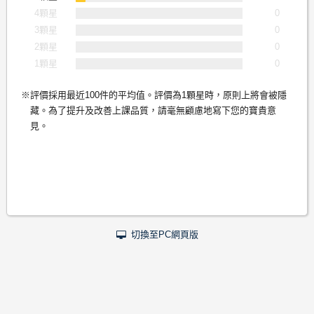
4顆星
0
3顆星
0
2顆星
0
1顆星
0
評價採用最近100件的平均值。評價為1顆星時，原則上將會被隱
藏。為了提升及改善上課品質，請毫無顧慮地寫下您的寶貴意
見。
切換至PC網頁版