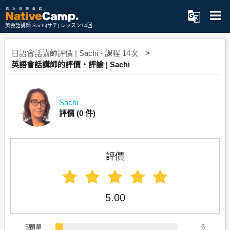
英会話講師 Sachi(サチ) レッスン14回
日語會話講師評價 | Sachi - 課程 14次
英語會話講師的評價・評論 | Sachi
Sachi
評價
(0 件)
評價
5.00
5顆星
6