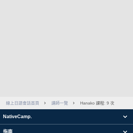
線上日語會話首頁
講師一覽
Hanako 課程: 9 次
NativeCamp.
指南