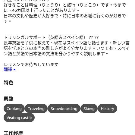
好きなことは料理（りょうり）と旅行（りょこう）です。今まで
に、45カ国以上行ったことがあります。
日本の文化や歴史が大好きで、特に日本のお城に行くのが好きで
す。
トリリンガルサポート（英語＆スペイン語） ?? ??
長年英語を子供に教えて、現在はスペイン語も話せます。新しい言
語を学ぶときの本当の難しさがよく分かります。いつでも、スペイ
ン語と英語で日本語の文法を分かりやすく説明します。
レッスンでお待ちしています
翻譯
特色
興趣
Cooking
Traveling
Snowboarding
Skiing
History
Visiting castle
工作經歷