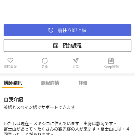
前往立即上課
預約課程
我的最愛
更新
分享
Keep筆記
講師資訊
課程詳情
評價
自我介紹
英語とスペイン語でサポートできます
わたしは現在、メキシコに住んでいます。出身は静岡です。
富士山があって、たくさんの観光客の人が来ます。富士山には、４
回登ったことがあります。