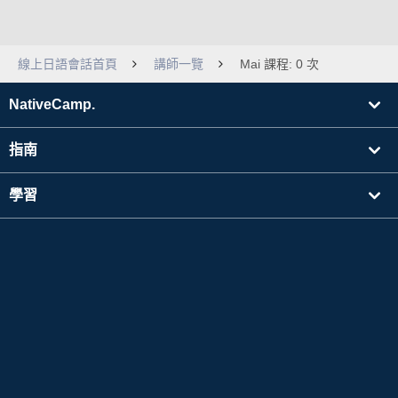
線上日語會話首頁
講師一覽
Mai 課程: 0 次
NativeCamp.
指南
學習
搜尋講師
其他
公司資訊