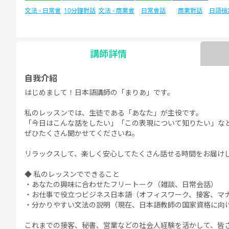
文法 - 日常會
10分鐘對話
文法 - 商業會
日常會話
商業對話
日語檢定
N
話
話
講師詳情
日語檢定JLPT
自由對話
每日話題
自我介紹
N1
はじめまして！日本語講師の「まりあ」です。
私のレッスンでは、生徒である「あなた」が主役です。
「今日はこんな話をしたい」「この表現について知りたい」な
ぜひたくさん聞かせてくださいね。
リラックスして、楽しく安心してたくさん話せる時間をお届け
◆ 私のレッスンでできること
・あなたの興味に合わせたフリートーク（雑談、日常会話）
・お仕事で役立つビジネス日本語（オフィスワーク、接客、マ
・分かりやすい文法の説明（現在、日本語教師の国家資格に向
これまでの接客、秘書、営業などの社会人経験を活かして、皆