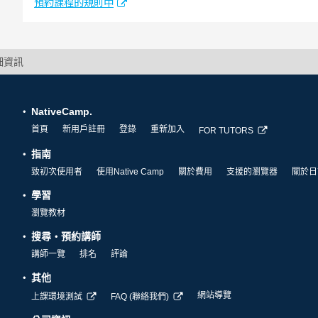
預約課程的規則中
細資訊
NativeCamp.
首頁
新用戶註冊
登錄
重新加入
FOR TUTORS
指南
致初次使用者
使用Native Camp
關於費用
支援的瀏覽器
關於日
學習
瀏覽教材
搜尋・預約講師
講師一覽
排名
評論
其他
網站導覽
上課環境測試
FAQ (聯絡我們)