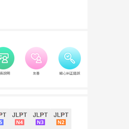
長說明
友善
細心糾正錯誤