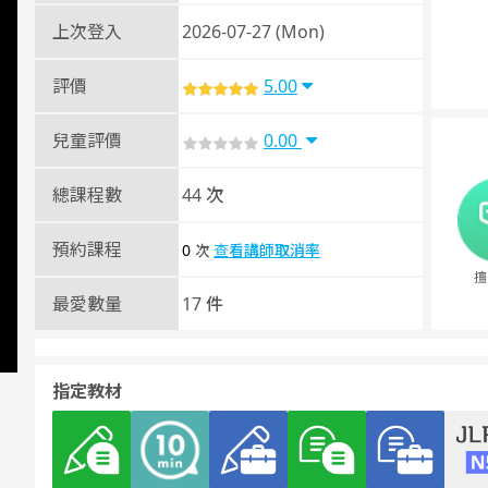
上次登入
2026-07-27 (Mon)
評價
5.00
兒童評價
0.00
總課程數
44 次
預約課程
0
查看講師取消率
次
擅
最愛數量
17 件
指定教材