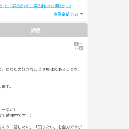
JLPT
日語檢定JLPT
日語檢定JLPT
日語檢定JLPT
5
N4
N3
N2
查看全部 (12)
評價
ど、あなたの好きなことや興味のあることを、
します。
ナーなど）
けて勉強中です！）
さんの「話したい」「知りたい」を全力でサポ