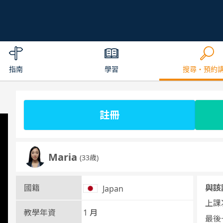
指南
學習
搜尋・預約
註冊
Maria
(33歳)
國籍
與該
Japan
上課次
教學年資
1 月
最後