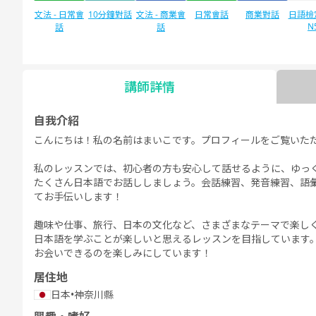
文法 - 日常會
10分鐘對話
文法 - 商業會
日常會話
商業對話
日語檢定
N
話
話
講師詳情
日語檢定JLPT
自由對話
每日話題
N1
自我介紹
こんにちは！私の名前はまいこです。プロフィールをご覧いた
私のレッスンでは、初心者の方も安心して話せるように、ゆっ
たくさん日本語でお話ししましょう。会話練習、発音練習、語
てお手伝いします！
趣味や仕事、旅行、日本の文化など、さまざまなテーマで楽し
日本語を学ぶことが楽しいと思えるレッスンを目指しています
お会いできるのを楽しみにしています！
居住地
日本
•
神奈川縣