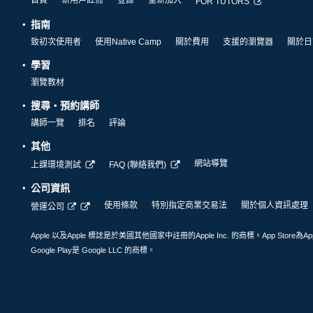
FOR TUTORS
指南
致初次使用者
使用Native Camp
關於費用
支援的瀏覽器
關於日
學習
瀏覽教材
搜尋・預約講師
講師一覽
排名
評論
其他
網站導覽
上課環境測試
FAQ (聯絡我們)
公司資訊
使用條款
特別指定商業交易法
關於個人資訊處理
營運公司
Apple 以及Apple 標誌是於美國其他國家中註冊的Apple Inc. 的商標。App Store為Ap
Google Play是 Google LLC 的商標。