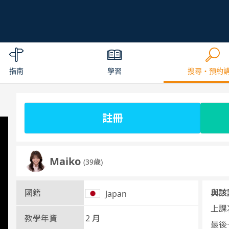
指南
學習
搜尋・預約
註冊
Maiko
(39歳)
國籍
與該
Japan
上課次
教學年資
2 月
最後