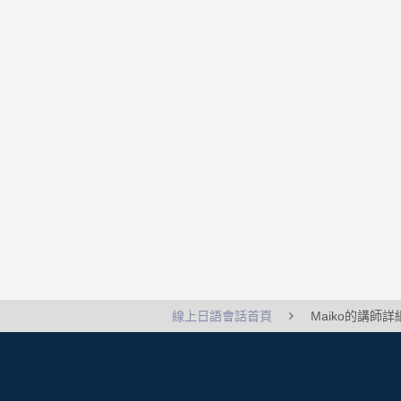
線上日語會話首頁
Maiko的講師