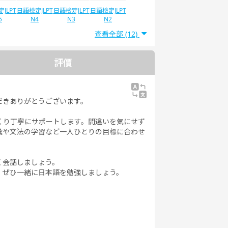
JLPT
日語檢定JLPT
日語檢定JLPT
日語檢定JLPT
5
N4
N3
N2
查看全部 (12)
評價
だきありがとうございます。
くり丁寧にサポートします。間違いを気にせず
彙や文法の学習など一人ひとりの目標に合わせ
く会話しましょう。
。ぜひ一緒に日本語を勉強しましょう。