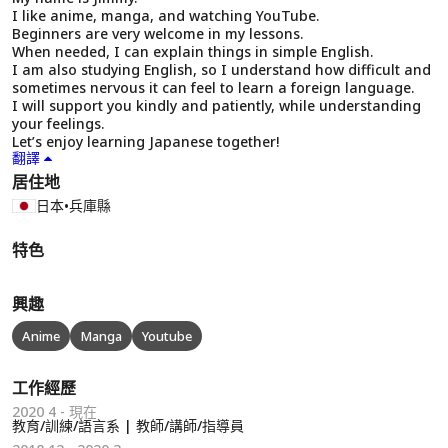
I like anime, manga, and watching YouTube.
Beginners are very welcome in my lessons.
When needed, I can explain things in simple English.
I am also studying English, so I understand how difficult and
sometimes nervous it can feel to learn a foreign language.
I will support you kindly and patiently, while understanding
your feelings.
Let’s enjoy learning Japanese together!
翻譯
居住地
日本
•
兵庫縣
特色
興趣
Anime
Manga
Youtube
工作經歷
2020 4 - 現在
教育/訓練/語言系 | 教師/講師/指導員