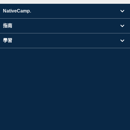
NativeCamp.
指南
學習
搜尋講師
其他
公司資訊
Apple 以及Apple 標誌是於美國其他國家中註冊的Apple Inc. 的商標。App Store為Apple
Inc. 的服務標誌。