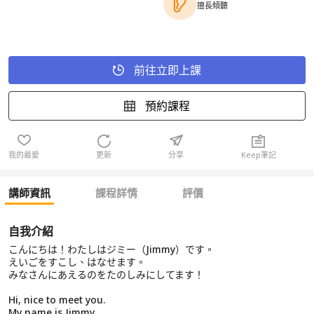
擅長傾聽
前往立即上課
預約課程
我的最愛
更新
分享
Keep筆記
講師資訊
課程詳情
評價
自我介紹
こんにちは！わたしはジミー（Jimmy）です。
えいごをすこし、はなせます。
みなさんにあえるのをたのしみにしてます！
Hi, nice to meet you.
My name is Jimmy.