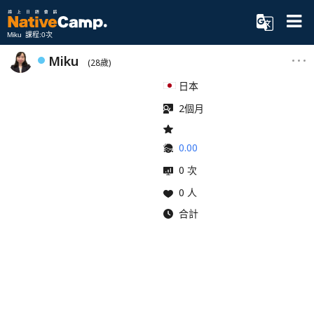
Miku 課程:0次
Miku
(28歲)
日本
2個月
0.00
0 次
0 人
合計