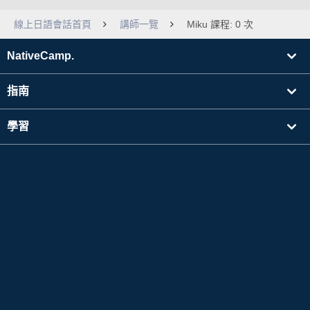
線上日語會話首頁
講師一覽
Miku 課程: 0 次
NativeCamp.
指南
學習
搜尋講師
其他
公司資訊