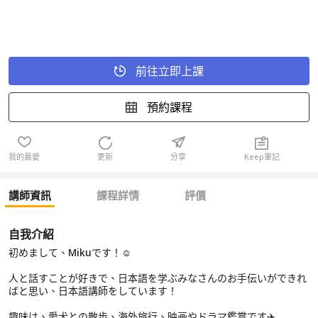
前往立即上課
預約課程
我的最愛
更新
分享
Keep筆記
講師資訊
課程詳情
評價
自我介紹
初めまして、Mikuです！☺️
人と話すことが好きで、日本語を学ぶみなさんのお手伝いができれ
ばと思い、日本語講師をしています！
趣味は、愛犬との散歩、海外旅行、映画やドラマ鑑賞です✈️