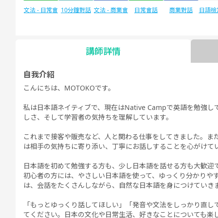
文法 - 日常會
10分鐘對話
文法 - 商業會
日常會話
商業對話
日語檢定
N
話
話
講師詳情
日語檢定JLPT
自由對話
每日話題
自我介紹
N1
こんにちは、MOTOKOです。
私は日本語ネイティブで、現在はNative Campで英語を勉
しさ、そして学習者の気持ちを理解しています。
これまで接客や販売など、人と関わる仕事をしてきました。ま
は相手の気持ちに寄り添い、丁寧にお話しすることを心がけて
日本語を初めて勉強する方も、少し日本語を話せる方も大歓迎
初心者の方には、やさしい日本語を使って、ゆっくり分かりや
は、会話をたくさんしながら、自然な日本語を身につけていき
「もっとゆっくり話してほしい」「発音や文法をしっかり直し
てください。日本の文化や日常生活、好きなことについても楽