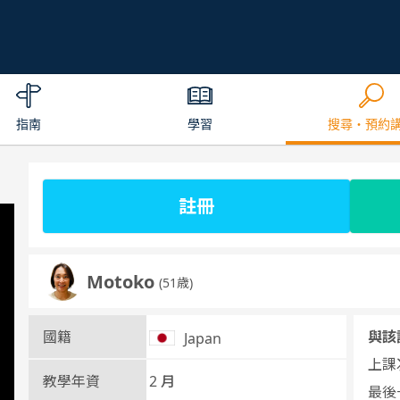
指南
學習
搜尋・預約
註冊
Motoko
(51歳)
國籍
與該
Japan
上課次
教學年資
2 月
最後