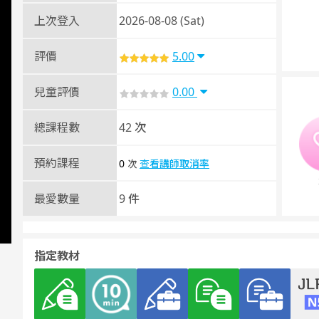
上次登入
2026-08-08 (Sat)
評價
5.00
兒童評價
0.00
總課程數
42 次
預約課程
0
查看講師取消率
次
最愛數量
9 件
指定教材