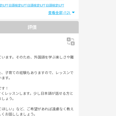
JLPT
日語檢定JLPT
日語檢定JLPT
日語檢定JLPT
5
N4
N3
N2
查看全部 (12)
評價
強しています。そのため、外国語を学ぶ楽しさや難
た、子育ての経験もありますので、レッスンで
います。
です！
すくレッスンします。少し日本語が話せる方と
ましょう。
てほしい」など、ご希望があれば遠慮なく教え
しくお話ししましょう。