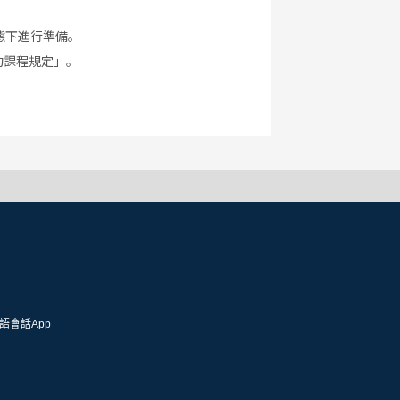
態下進行準備。
約課程規定」。
語會話App