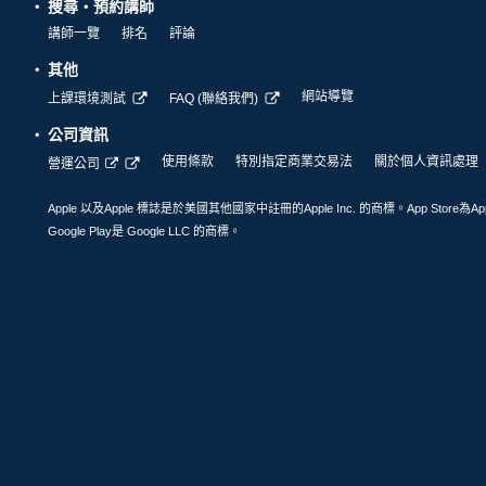
搜尋・預約講師
講師一覽
排名
評論
其他
網站導覽
上課環境測試
FAQ (聯絡我們)
公司資訊
使用條款
特別指定商業交易法
關於個人資訊處理
營運公司
Apple 以及Apple 標誌是於美國其他國家中註冊的Apple Inc. 的商標。App Store為Ap
Google Play是 Google LLC 的商標。