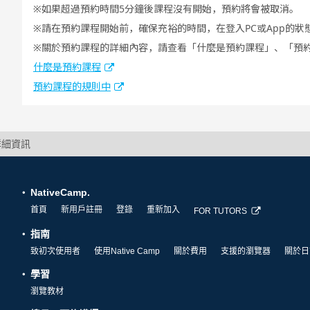
如果超過預約時間5分鐘後課程沒有開始，預約將會被取消。
請在預約課程開始前，確保充裕的時間，在登入PC或App的狀
關於預約課程的詳細內容，請查看「什麼是預約課程」、「預
什麼是預約課程
預約課程的規則中
詳細資訊
NativeCamp.
首頁
新用戶註冊
登錄
重新加入
FOR TUTORS
指南
致初次使用者
使用Native Camp
關於費用
支援的瀏覽器
關於日
學習
瀏覽教材