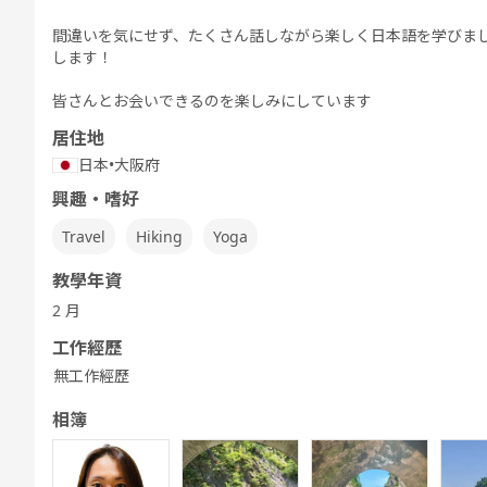
間違いを気にせず、たくさん話しながら楽しく日本語を学びま
します！
皆さんとお会いできるのを楽しみにしています
居住地
日本
•
大阪府
興趣・嗜好
Travel
Hiking
Yoga
教學年資
2 月
工作經歷
無工作經歷
相簿