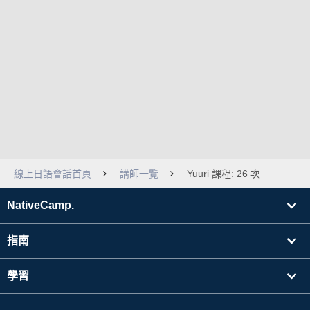
線上日語會話首頁
講師一覽
Yuuri 課程: 26 次
NativeCamp.
指南
學習