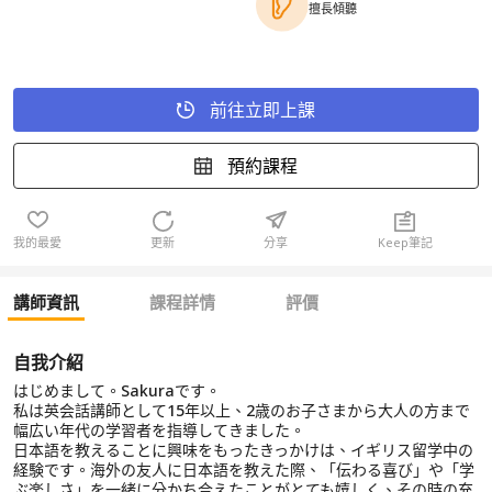
擅長傾聽
前往立即上課
預約課程
我的最愛
更新
分享
Keep筆記
講師資訊
課程詳情
評價
自我介紹
はじめまして。Sakuraです。
私は英会話講師として15年以上、2歳のお子さまから大人の方まで
幅広い年代の学習者を指導してきました。
日本語を教えることに興味をもったきっかけは、イギリス留学中の
経験です。海外の友人に日本語を教えた際、「伝わる喜び」や「学
ぶ楽しさ」を一緒に分かち合えたことがとても嬉しく、その時の充