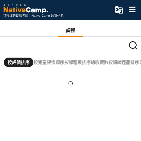
尋找你的日語老師：Native Camp 師資列表
課程
按評價排序
按兒童評價順序
按課程數排序
總收藏數
按講師經歷排序