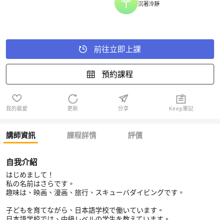
沉著冷靜
前往立即上課
預約課程
我的最愛
更新
分享
Keep筆記
講師資訊
課程詳情
評價
自我介紹
はじめまして！
私の名前はさらです。
趣味は、映画、漫画、旅行、スキューバダイビングです。
子どもを育てながら、日本語学校で働いています。
日本語学校では、中級レベルの学生を教えています。