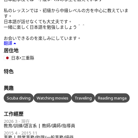
私のレッスンでは、初級から中級レベルの方を中心に教えていま
す。
日本語が話せなくても大丈夫です。
一緒に楽しく日本語を勉強しましょう＾＾
お会いできるのを楽しみにしています。
翻譯
居住地
日本
•
三重縣
特色
興趣
Scuba diving
Watching movies
Traveling
Reading manga
工作經歷
2026 3 - 現在
教育/訓練/語言系 | 教師/講師/指導員
2015 4 - 2015 11
事務 | 營業事務/助理/一般事務/接待