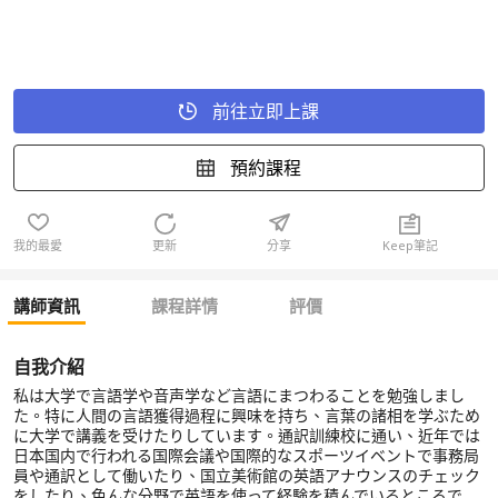
前往立即上課
預約課程
我的最愛
更新
分享
Keep筆記
講師資訊
課程詳情
評價
自我介紹
私は大学で言語学や音声学など言語にまつわることを勉強しまし
た。特に人間の言語獲得過程に興味を持ち、言葉の諸相を学ぶため
に大学で講義を受けたりしています。通訳訓練校に通い、近年では
日本国内で行われる国際会議や国際的なスポーツイベントで事務局
員や通訳として働いたり、国立美術館の英語アナウンスのチェック
をしたり、色んな分野で英語を使って経験を積んでいるところで