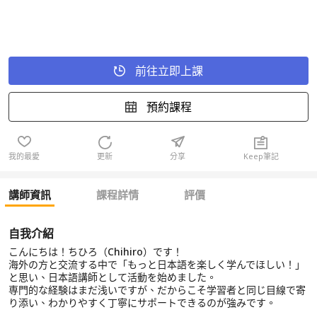
前往立即上課
預約課程
我的最愛
更新
分享
Keep筆記
講師資訊
課程詳情
評價
自我介紹
こんにちは！ちひろ（Chihiro）です！
海外の方と交流する中で「もっと日本語を楽しく学んでほしい！」
と思い、日本語講師として活動を始めました。
専門的な経験はまだ浅いですが、だからこそ学習者と同じ目線で寄
り添い、わかりやすく丁寧にサポートできるのが強みです。