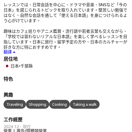
レッスンでは、日常会話を中心に、ドラマや音楽、SNSなど「今の
日本」を感じられるトピックを取り入れています。堅苦しい勉強で
はなく、自然な会話を通して「使える日本語」を身につけられるよ
う心がけています。
趣味はカフェ巡りやアニメ鑑賞。流行語や若者言葉も交えながら、
「学校では習わないリアルな日本語」を楽しく学べるレッスンを目
指しています。日本に旅行・留学予定の方や、日本のカルチャーが
好きな方に特におすすめです。
翻譯
居住地
日本
•
千葉縣
特色
興趣
Traveling
Shopping
Cooking
Taking a walk
工作經歷
2024 12 - 現在
營業 | 廣告/媒體類營業