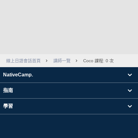
線上日語會話首頁
講師一覽
Coco 課程: 0 次
NativeCamp.
指南
學習
搜尋講師
其他