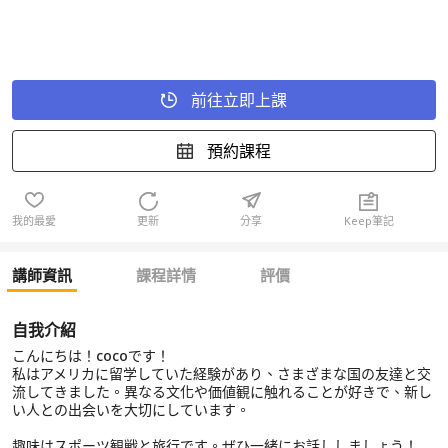
前往立即上課
預約課程
我的最愛
更新
分享
Keep筆記
講師資訊
課程詳情
評價
自我介紹
こんにちは！cocoです！
私はアメリカに留学していた経験があり、さまざまな国の友達と交
流してきました。異なる文化や価値観に触れることが好きで、新し
い人との出会いを大切にしています。
趣味はスポーツ観戦と旅行です。ぜひ一緒にお話ししましょう！