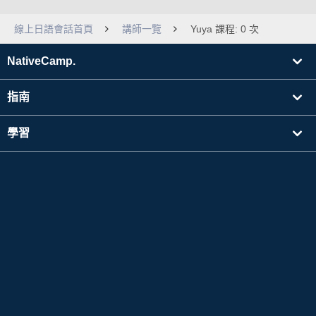
線上日語會話首頁
講師一覽
Yuya 課程: 0 次
NativeCamp.
指南
學習
搜尋講師
其他
公司資訊