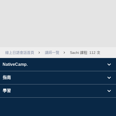
線上日語會話首頁
講師一覽
Sachi 課程: 112 次
NativeCamp.
指南
學習
搜尋講師