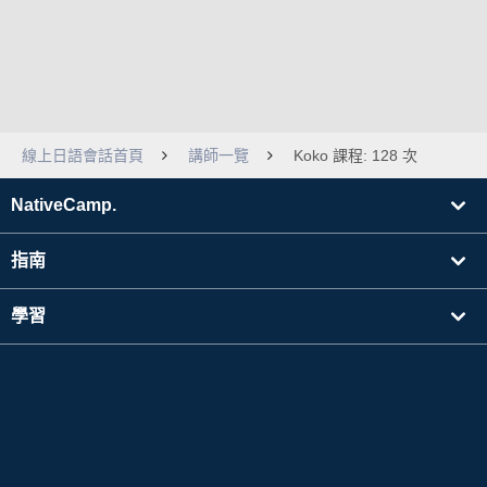
線上日語會話首頁
講師一覽
Koko 課程: 128 次
NativeCamp.
指南
學習
搜尋講師
其他
公司資訊