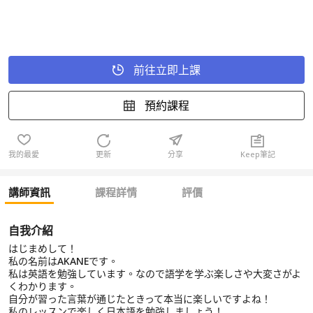
前往立即上課
預約課程
我的最愛
更新
分享
Keep筆記
講師資訊
課程詳情
評價
自我介紹
はじまめして！
私の名前はAKANEです。
私は英語を勉強しています。なので語学を学ぶ楽しさや大変さがよ
くわかります。
自分が習った言葉が通じたときって本当に楽しいですよね！
私のレッスンで楽しく日本語を勉強しましょう！