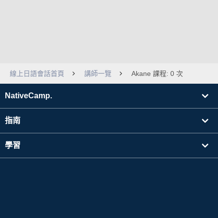
線上日語會話首頁
講師一覽
Akane 課程: 0 次
NativeCamp.
指南
學習
搜尋講師
其他